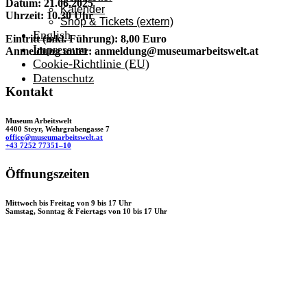
Datum: 21.06.2025
Kalender
Uhr­zeit: 10.30 Uhr
Shop & Tickets (extern)
English
Ein­tritt (inkl. Füh­rung): 8,00 Euro
Impressum
Anmel­dung unter: anmeldung@museumarbeitswelt.at
Cookie-Richtlinie (EU)
Datenschutz
Kontakt
Museum Arbeitswelt
4400 Steyr, Wehrgrabengasse 7
office@museumarbeitswelt.at
+43 7252 77351–10
Öffnungszeiten
Mittwoch bis Freitag von 9 bis 17 Uhr
Samstag, Sonntag & Feiertags von 10 bis 17 Uhr