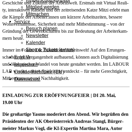
Geschich­te und Zukunft der Arbeits­welt. Erst­mals mit Vir­tu­al Rea­li­
Mitglied werden
ty, inter­ak­ti­ven Rät­seln und der zeit­rei­sen­den Kat­ze Mit­zi erlebt man
Mitmachen
die Kämp­fe der Arbeiter:innen um kür­ze­re Arbeits­zei­ten, bes­se­re
Service
Wohn­ver­hält­nis­se, Sicher­heit und mehr Mit­be­stim­mung – von der
Besuch planen
Grün­dung der Gewerk­schaf­ten bis zur Bedeu­tung der Arbei­ter­kam­
Newsletter
mern heute.
Kalender
Shop & Tickets (extern)
Immer im Fokus: Die Zukunft der Arbeits­welt! Auf den Errun­gen­
English
schaf­ten der Ver­gan­gen­heit auf­bau­end, kön­nen auch Digi­ta­li­sie­rung
Impressum
und öko­lo­gi­scher Wan­del von heu­te gestal­tet wer­den. Im LABOUR
LAB wer­den unse­re Spiel­räu­me ent­deckt – für mehr Gerech­tig­keit,
Cookie-Richtlinie (EU)
Mit­be­stim­mung und Nachhaltigkeit.
Datenschutz
EINLADUNG ZUR ERÖFFNUNGFEIER | DI 20. Mai,
19.00 Uhr
Die groß­ar­ti­ge Yas­mo mode­riert den Abend. Wir begrü­ßen den
Prä­si­den­ten der AK Ober­ös­ter­reich Andre­as Stangl, Bür­ger­
meis­ter Mar­kus Vogl, die KI-Exper­tin Mar­ti­na Mara, Autor