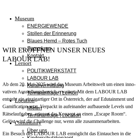
Museum
ENERGIEWENDE
Stollen der Erinnerung
Blaues Hemd – Rotes Tuch
Sammlung
WIR ERÖFFNEN UNSER NEUES
Kontakt
LABOUR LAB!
Lernort
POLITIKWERKSTATT
LABOUR LAB
Ab dem 20. Mai 2025 wird das Muse­um Arbeits­welt um einen inno­
Kulturvermittlung
va­ti­ven Aus­stel­lungs­be­reich erwei­tert: Mit dem LABOUR LAB
Terminanfrage | Lernort
ent­steht ein ein­zig­ar­ti­ger Ort in Öster­reich, der auf Edu­tain­ment und
Location
Gami­fi­ca­ti­on setzt. Ver­packt in auf­ein­an­der auf­bau­en­de Levels und
Mieten
Rät­s­el­auf­ga­ben, erin­nert das Kon­zept an einen „Escape Room“.
Terminanfrage | Location
Gelöst wird die Chall­enge nur, wenn alle zusammenarbeiten.
Community
Über uns
Ein Besuch des LABOUR LAB ermög­licht das Ein­tau­chen in die
Kinderschutzkonzept