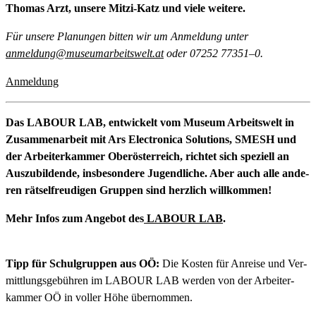
Tho­mas Arzt, unse­re Mit­zi-Katz und vie­le weitere.
Für unse­re Pla­nun­gen bit­ten wir um Anmel­dung unter
anmeldung@museumarbeitswelt.at
oder 07252 77351–0.
Anmel­dung
Das LABOUR LAB, ent­wi­ckelt vom Muse­um Arbeits­welt in
Zusam­men­ar­beit mit Ars Elec­tro­ni­ca Solu­ti­ons, SMESH und
der Arbei­ter­kam­mer Ober­ös­ter­reich, rich­tet sich spe­zi­ell an
Aus­zu­bil­den­de, ins­be­son­de­re Jugend­li­che. Aber auch alle ande­
ren rät­sel­freu­di­gen Grup­pen sind herz­lich willkommen!
Mehr Infos zum Ange­bot des
LABOUR LAB
.
Tipp für Schul­grup­pen aus OÖ:
Die Kos­ten für Anrei­se und Ver­
mitt­lungs­ge­büh­ren im LABOUR LAB wer­den von der Arbei­ter­
kam­mer OÖ in vol­ler Höhe übernommen.