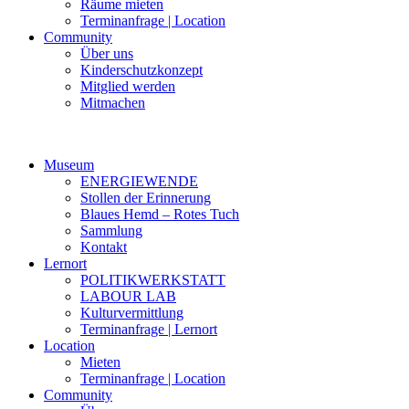
Räume mieten
Terminanfrage | Location
Community
Über uns
Kinderschutzkonzept
Mitglied werden
Mitmachen
Museum
ENERGIEWENDE
Stollen der Erinnerung
Blaues Hemd – Rotes Tuch
Sammlung
Kontakt
Lernort
POLITIKWERKSTATT
LABOUR LAB
Kulturvermittlung
Terminanfrage | Lernort
Location
Mieten
Terminanfrage | Location
Community